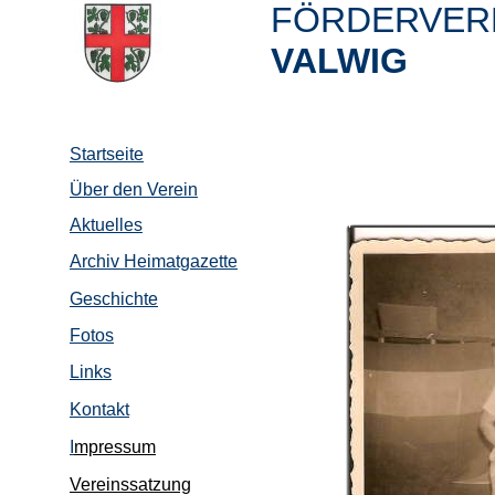
FÖRDERVERE
VALWIG
Startseite
Über den Verein
Aktuelles
Archiv Heimatgazette
Geschichte
Fotos
Links
Kontakt
I
mpressum
Vereinssatzung