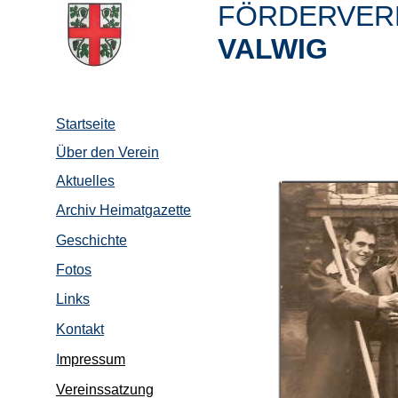
FÖRDERVERE
VALWIG
Startseite
Über den Verein
Aktuelles
Archiv Heimatgazette
Geschichte
Fotos
Links
Kontakt
I
mpressum
Vereinssatzung